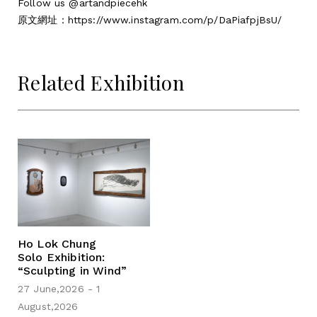
Follow us
@artandpiecehk
原文網址：
https://www.instagram.com/p/DaPiafpjBsU/
Related Exhibition
Ho Lok Chung
Solo Exhibition:
“Sculpting in Wind”
27 June,2026 - 1
August,2026