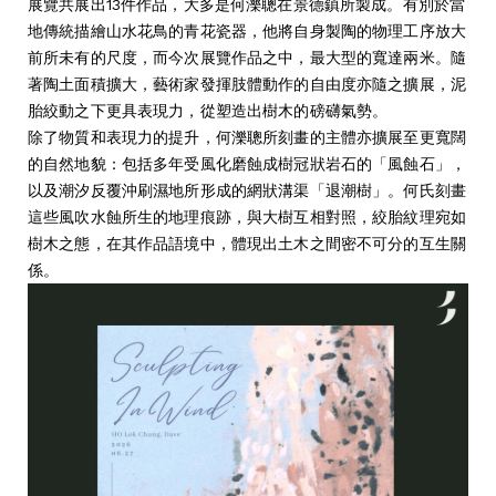
展覽共展出13件作品，大多是何濼聰在景德鎮所製成。有別於當
地傳統描繪山水花鳥的青花瓷器，他將自身製陶的物理工序放大
前所未有的尺度，而今次展覽作品之中，最大型的寬達兩米。隨
著陶土面積擴大，藝術家發揮肢體動作的自由度亦隨之擴展，泥
胎絞動之下更具表現力，從塑造出樹木的磅礴氣勢。
除了物質和表現力的提升，何濼聰所刻畫的主體亦擴展⾄更寬闊
的⾃然地貌：包括多年受⾵化磨蝕成樹冠狀岩⽯的「⾵蝕⽯」，
以及潮汐反覆沖刷濕地所形成的網狀溝渠「退潮樹」。何⽒刻畫
這些⾵吹⽔蝕所⽣的地理痕跡，與⼤樹互相對照，絞胎紋理宛如
樹⽊之態，在其作品語境中，體現出⼟⽊之間密不可分的互⽣關
係。