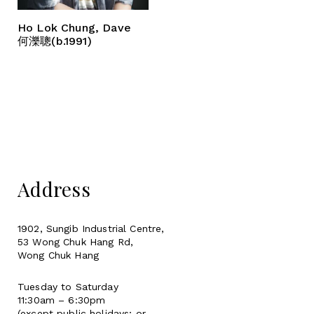
Ho Lok Chung, Dave
何濼聰(b.1991)
Address
1902, Sungib Industrial Centre,
53 Wong Chuk Hang Rd,
Wong Chuk Hang
Tuesday to Saturday
11:30am – 6:30pm
(except public holidays; or