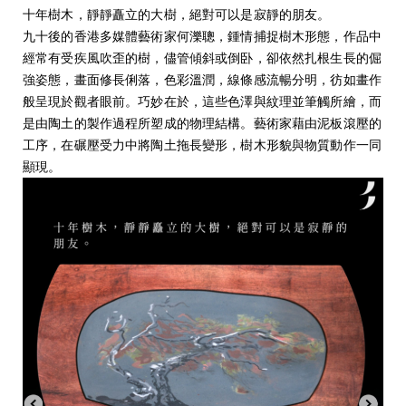
十年樹木，靜靜矗立的大樹，絕對可以是寂靜的朋友。
九十後的香港多媒體藝術家何濼聰，鍾情捕捉樹木形態，作品中
經常有受疾風吹歪的樹，儘管傾斜或倒卧，卻依然扎根生長的倔
強姿態，畫面修長俐落，色彩溫潤，線條感流暢分明，彷如畫作
般呈現於觀者眼前。巧妙在於，這些色澤與紋理並筆觸所繪，而
是由陶土的製作過程所塑成的物理結構。藝術家藉由泥板滾壓的
工序，在碾壓受力中將陶土拖長變形，樹木形貌與物質動作一同
顯現。