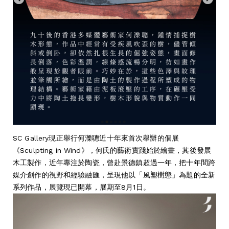
SC Gallery現正舉行何濼聰近十年來首次舉辦的個展
《Sculpting in Wind》，何氏的藝術實踐始於繪畫，其後發展
木工製作，近年專注於陶瓷，曾赴景德鎮超過一年，把十年間跨
媒介創作的視野和經驗融匯，呈現他以「風塑樹態」為題的全新
系列作品，展覽現已開幕，展期至8月1日。