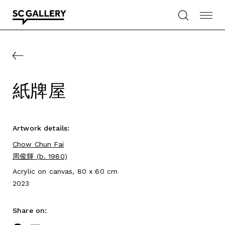
Skip
to
content
SC
Gallery
紙牌屋
Artwork details:
Chow Chun Fai
周俊輝 (b. 1980)
Acrylic on canvas, 80 x 60 cm
2023
Share on: