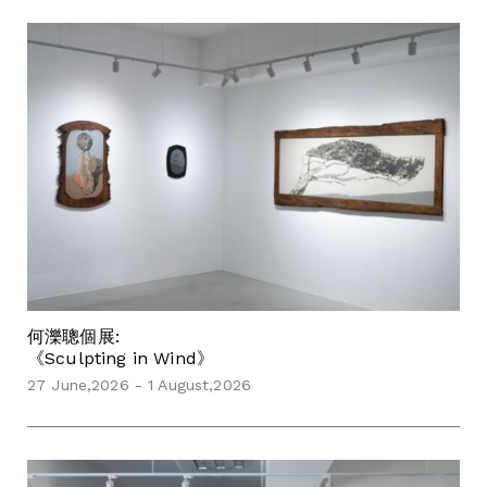
何濼聰個展:
《Sculpting in Wind》
27 June,2026 - 1 August,2026