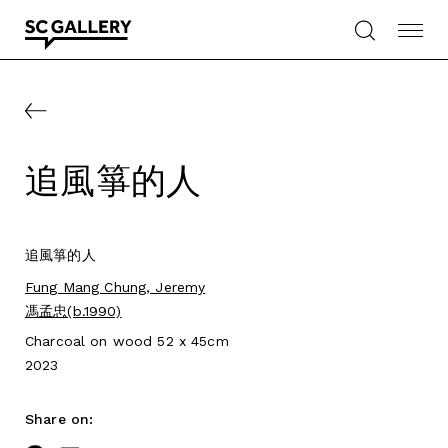
Skip
to
content
SC
Gallery
追風箏的人
追風箏的人
Fung Mang Chung, Jeremy
馮孟忠(b.1990)
Charcoal on wood 52 x 45cm
2023
Share on: