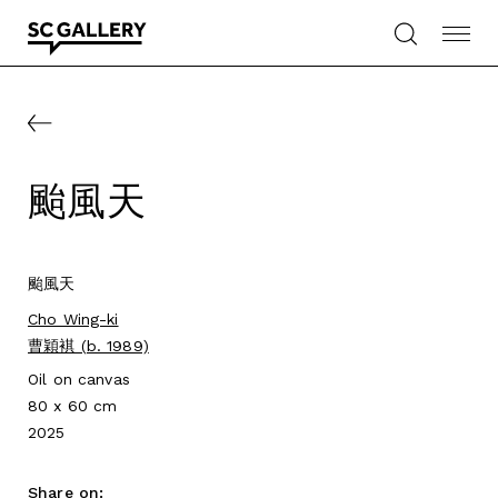
Skip
to
content
SC
Gallery
颱風天
颱風天
Cho Wing-ki
曹穎褀 (b. 1989)
Oil on canvas
80 x 60 cm
2025
Share on: