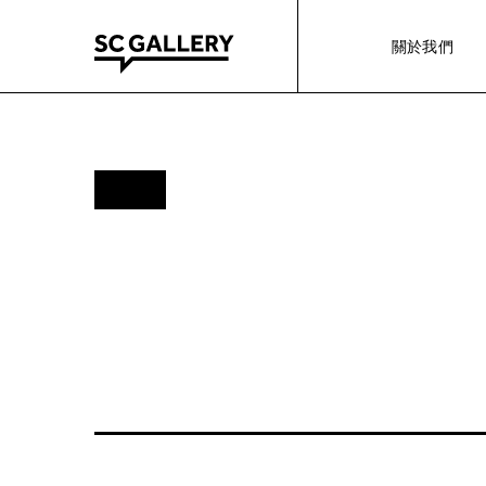
Skip
to
關於我們
content
SC
Gallery