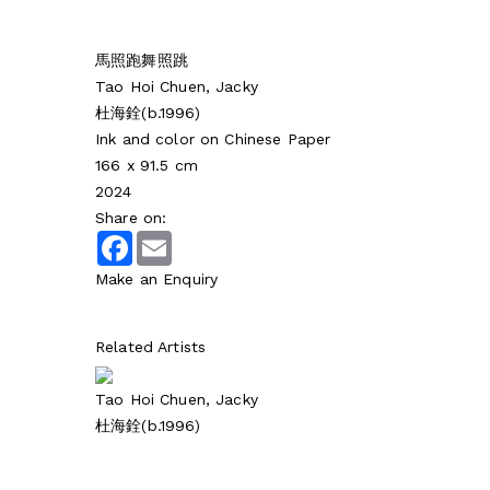
馬照跑舞照跳
Tao Hoi Chuen, Jacky
杜海銓(b.1996)
Ink and color on Chinese Paper
166 x 91.5 cm
2024
Share on:
Facebook
Email
Make an Enquiry
Related Artists
Tao Hoi Chuen, Jacky
杜海銓(b.1996)