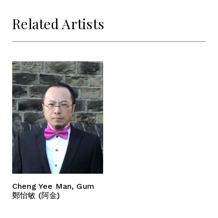
Related Artists
Cheng Yee Man, Gum
鄭怡敏 (阿金)