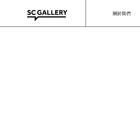
Skip
to
關於我們
content
SC
Gallery