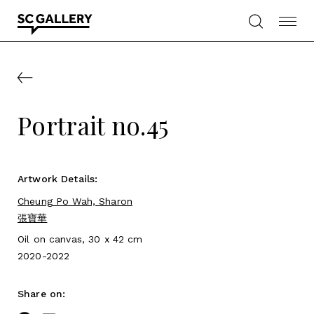
Skip
to
content
SC
Gallery
Portrait no.45
Artwork Details:
Cheung Po Wah, Sharon
張寶華
Oil on canvas, 30 x 42 cm
2020-2022
Share on: