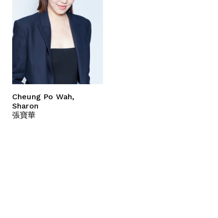
Cheung Po Wah,
Sharon
張寶華