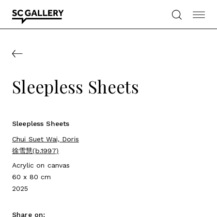
Skip
to
content
SC
Gallery
Sleepless Sheets
Sleepless Sheets
Chui Suet Wai, Doris
徐雪慧(b.1997)
Acrylic on canvas
60 x 80 cm
2025
Share on: