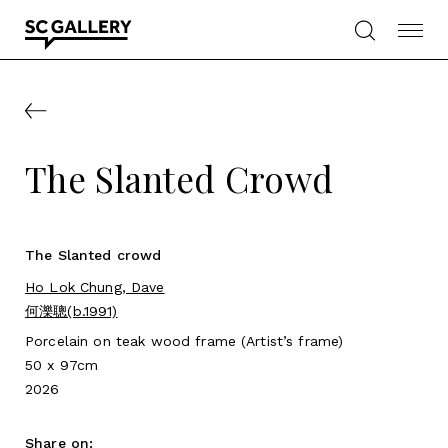
Skip
to
content
SC
Gallery
The Slanted Crowd
The Slanted crowd
Ho Lok Chung, Dave
何濼聰(b.1991)
Porcelain on teak wood frame (Artist’s frame)
50 x 97cm
2026
Share on: