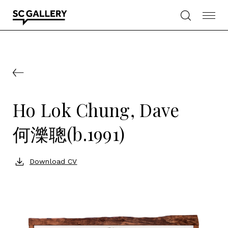
Skip
to
content
SC
Gallery
Ho Lok Chung, Dave
何濼聰(b.1991)
Download CV